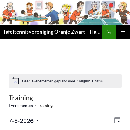
Ga
naar
de
inhoud
Zoeken
Tafeltennisvereniging Oranje Zwart – Haarlem Noord
PRIMAI
MENU
Geen evenementen gepland voor 7 augustus, 2026.
Training
Evenementen
Training
W
E
7-8-2026
D
e
v
S
A