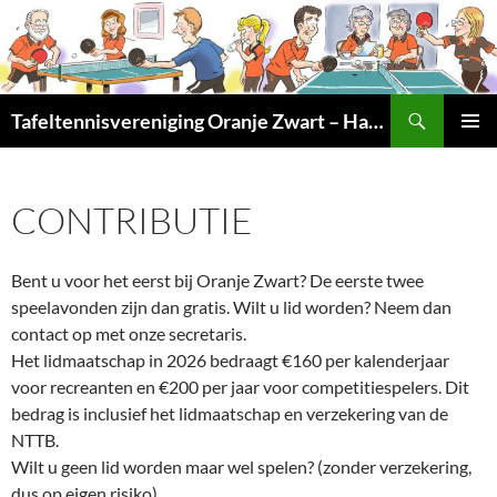
Ga
naar
de
inhoud
Zoeken
Tafeltennisvereniging Oranje Zwart – Haarlem Noord
PRIMAI
MENU
CONTRIBUTIE
Bent u voor het eerst bij Oranje Zwart? De eerste twee
speelavonden zijn dan gratis. Wilt u lid worden? Neem dan
contact op met onze secretaris.
Het lidmaatschap in 2026 bedraagt €160 per kalenderjaar
voor recreanten en €200 per jaar voor competitiespelers. Dit
bedrag is inclusief het lidmaatschap en verzekering van de
NTTB.
Wilt u geen lid worden maar wel spelen? (zonder verzekering,
dus op eigen risiko)