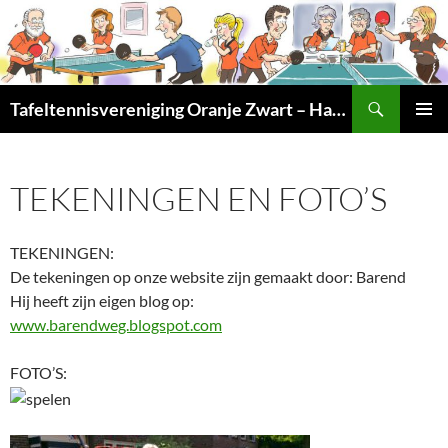
Ga
naar
de
inhoud
Zoeken
Tafeltennisvereniging Oranje Zwart – Haarlem Noord
PRIMAI
MENU
TEKENINGEN EN FOTO’S
TEKENINGEN:
De tekeningen op onze website zijn gemaakt door: Barend
Hij heeft zijn eigen blog op:
www.barendweg.blogspot.com
FOTO’S: